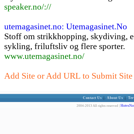
speaker.no/://
utemagasinet.no: Utemagasinet.No
Stoff om strikkhopping, skydiving, 
sykling, friluftsliv og flere sporter.
www.utemagasinet.no/
Add Site or Add URL to Submit Site 
Contact Us
|
About Us
|
Ter
HotvsNot
2004-2013 All rights reserved |