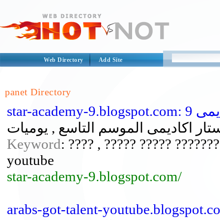
Web Directory
Add Site
panet Directory
star-academy-9
Keyword
: ???? , ????? ????? ???????
youtube
star-academy-9.blogspot.com/